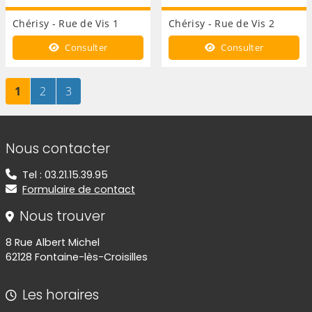
Chérisy - Rue de Vis 1
Chérisy - Rue de Vis 2
Consulter
Consulter
Page
sur 3
Page
sur 3
Page
sur 3
1
2
3
Informations de contact
Nous contacter
Tel : 03.21.15.39.95
Formulaire de contact
Nous trouver
8 Rue Albert Michel
62128 Fontaine-lès-Croisilles
Les horaires