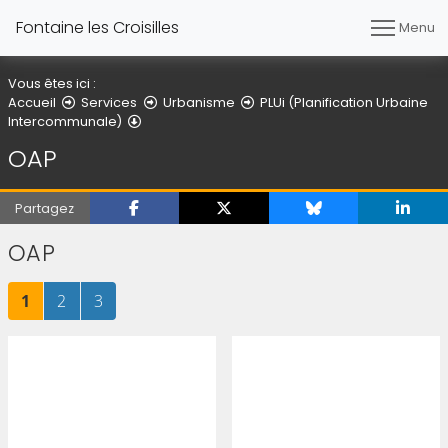
Fontaine les Croisilles
Menu
Vous êtes ici :
Accueil
Services
Urbanisme
PLUi (Planification Urbaine
OAP
Intercommunale)
OAP
Partagez
OAP
Page
sur 3
Page
sur 3
Page
sur 3
1
2
3