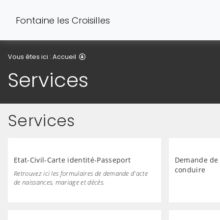
Fontaine les Croisilles
Services
Vous êtes ici :
Accueil
Services
Services
Etat-Civil-Carte identité-Passeport
Demande de c
conduire
Retrouvez ici les formulaires de demande d'acte
de naissances, mariage et décès.