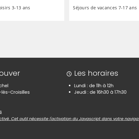
oisirs 3-13 ans
Séjours de vacances 7-17 ans
rouver
Les horaires
chel
Lundi : de 11h à 12h
lès-Croisilles
Jeudi : de 16h30 à 17h30
es
s
tivé. Cet outil nécessite l'activation du Javascript dans votre naviga