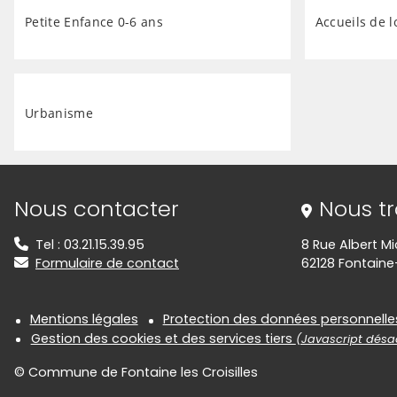
Petite Enfance 0-6 ans
Accueils de l
Urbanisme
Informations de contact
Nous contacter
Nous t
Tel : 03.21.15.39.95
8 Rue Albert Mi
Formulaire de contact
62128 Fontaine-
Informations réglementair
Mentions légales
Protection des données personnelle
Gestion des cookies et des services tiers
(Javascript désac
© Commune de Fontaine les Croisilles