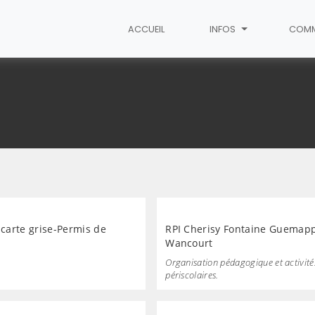
ACCUEIL
INFOS
COM
arte grise-Permis de
RPI Cherisy Fontaine Guemap
Wancourt
Organisation pédagogique et activité
périscolaires.