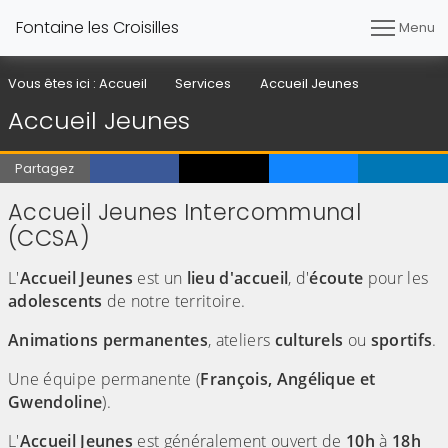
Fontaine les Croisilles
Menu
Vous êtes ici :
Accueil
Services
Accueil Jeunes
Accueil Jeunes
Partagez
Accueil Jeunes Intercommunal
(CCSA)
L'
Accueil Jeunes
est un
lieu d'accueil
, d'
écoute
pour les
adolescents
de notre territoire.
Animations permanentes
, ateliers
culturels
ou
sportifs
.
Une équipe permanente (
François, Angélique et
Gwendoline
).
L'
Accueil Jeunes
est généralement ouvert de
10h
à
18h