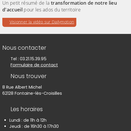
Un petit résumé de la
transformation de notre lieu
d'accueil
pour les ados du territoire
Evitez la vidéo intégrée ci-après et aller au
pour accéder à une éventuelle
Visionner la vidéo sur Dailymotion
lien qui permet de visionner cette vidéo sur
Dailymotion
Informations de contact
Nous contacter
Tel : 03.21.15.39.95
Formulaire de contact
Nous trouver
8 Rue Albert Michel
62128 Fontaine-lès-Croisilles
Les horaires
Lundi : de 11h à 12h
Jeudi : de 16h30 à 17h30