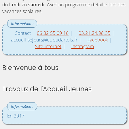
du
lundi
au
samedi
. Avec un programme détaillé lors des
vacances scolaires.
Contact
06 32 55 09 16
|
03.21.24.98.35
|
accueil-sejours@cc-sudartois.fr |
Facebook
|
Site internet
|
Instragram
Bienvenue à tous
(Cliquez sur l'image pour l'agrandir)
Travaux de l'Accueil Jeunes
En 2017