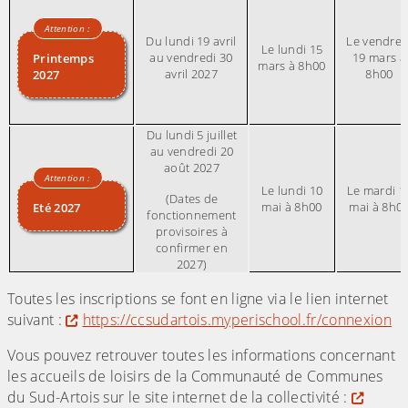
Du lundi 19 avril
Le vendred
Le lundi 15
au vendredi 30
19 mars à
Printemps
mars à 8h00
avril 2027
8h00
2027
Du lundi 5 juillet
au vendredi 20
août 2027
Le lundi 10
Le mardi 1
(Dates de
mai à 8h00
mai à 8h0
Eté 2027
fonctionnement
provisoires à
confirmer en
2027)
Toutes les inscriptions se font en ligne via le lien internet
suivant :
https://ccsudartois.myperischool.fr/connexion
Vous pouvez retrouver toutes les informations concernant
les accueils de loisirs de la Communauté de Communes
du Sud-Artois sur le site internet de la collectivité :