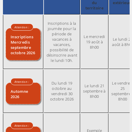
du
extérieur
territoire
Inscriptions à la
journée pour la
période de
Le mercredi
Inscriptions
vacances à
Le lundi 2
19 août à
Mercredis
vacances,
août à 8h0
8h00
septembre
possibilité de
octobre 2026
désinscrire avant
le lundi 10h.
Du lundi 19
Le vendred
Le lundi 21
octobre au
25
septembre à
Automne
vendredi 30
septembre 
8h00
2026
octobre 2026
8h00
Exemple