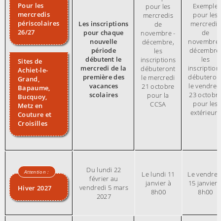
Pour les
Exemple
pour les
mercredis
pour les
mercredis
périscolaires
Les inscriptions
mercredis
de
26/27
pour chaque
de
novembre -
nouvelle
novembre 
décembre,
période
décembre
les
débutent le
les
inscriptions
Sites de
mercredi de la
inscription
débuteront
Achiet-le-
première des
débuteron
le mercredi
Grand,
vacances
le vendred
21 octobre
Bapaume,
scolaires
23 octobr
pour la
Bucquoy,
pour les
CCSA
Metz en
extérieurs
Couture et
Croisilles
Du lundi 22
Le lundi 11
Le vendred
février au
janvier à
15 janvier 
vendredi 5 mars
Hiver 2027
8h00
8h00
2027