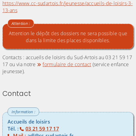
https://www.cc-sudartois.fr/jeunesse/accueils-de-loisirs-3-
13-ans
Attention le dépôt des dossiers ne sera possible que
dans la limite des places disponibles.
Contacts : accueils de loisirs du Sud-Artois au 03 21 59 17
17 ou via notre
formulaire de contact
(service enfance
jeunesse).
Contact
Accueils de loisirs
Tél. :
03 21 59 17 17
Mail :
adl@cc-sudartois.fr