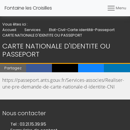
Fontaine les Croisilles
Menu
Vous êtes ici :
Accueil
Services
Etat-Civil-Carte identité-Passeport
CARTE NATIONALE D'IDENTITE OU PASSEPORT
CARTE NATIONALE D'IDENTITE OU
PASSEPORT
Partagez
https://passeport.ants.gouv.fr/Services-associes/Realiser-
une-pre-demande-de-carte-nationale-d-identite-CNI
Informations de contact
Nous contacter
Tel : 03.21.15.39.95