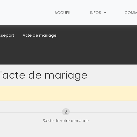
ACCUEIL
INFOS
COMM
asseport
Acte de mariage
'acte de mariage
Étape
sur 3
2
Saisie de votre demande