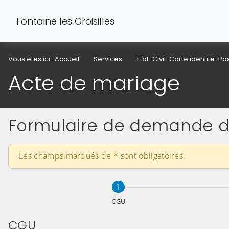
Fontaine les Croisilles
Vous êtes ici :
Accueil
Services
Etat-Civil-Carte identité-P
Acte de mariage
Formulaire de demande d
Les champs marqués de
*
sont obligatoires.
Étape
sur 3
1
CGU
CGU