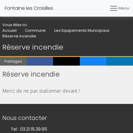
Fontaine les Croisilles
Menu
Vous êtes ici :
Accueil
Commune
Les Equipements Municipaux
Réserve incendie
Réserve incendie
Partagez
Réserve incendie
(Cliquez sur l'image pour l'agrandir)
Merci de ne pas stationner devant !
Informations de contact
Nous contacter
Tel : 03.21.15.39.95