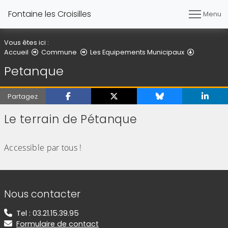
Fontaine les Croisilles
Menu
Vous êtes ici :
Petanque
Accueil
Commune
Les Equipements Municipaux
Petanque
Partagez
Le terrain de Pétanque
(Cliquez sur l'image pour l'agrandir)
Accessible par tous !
Informations de contact
Nous contacter
Tel : 03.21.15.39.95
Formulaire de contact